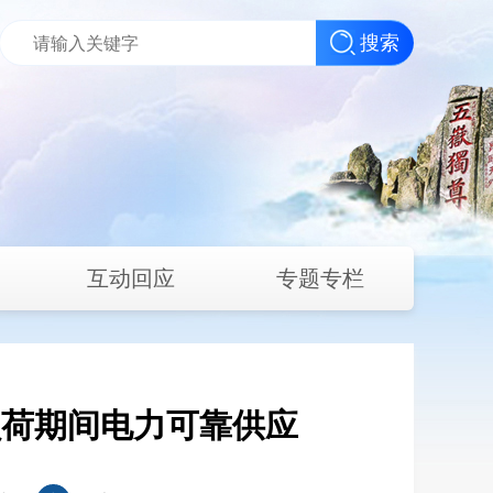
搜索
互动回应
专题专栏
荷期间电力可靠供应‌