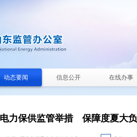
动态要闻
信息公开
在线办事
电力保供监管举措 保障度夏大负