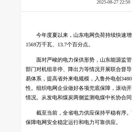
2025-08-27 22:50
今年度夏以来，山东电网负荷持续快速增
1569万千瓦、13.7个百分点。
面对严峻的电力保供形势，山东能源监管
部门对机组非停、降出力等情况开展联合督导，
易体系，提高省外来电规模，入鲁外电创34
性。组织电网企业做好各项兜底保障，滚动开
情况。从发电和煤炭两侧监测电煤中长协合同
截至当前，全省电力供应保持平稳有序。
保障电网安全稳定运行和电力可靠供应。