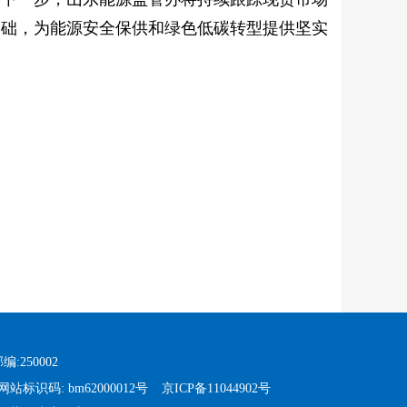
基础，为能源安全保供和绿色低碳转型提供坚实
编:250002
网站标识码: bm62000012号
京ICP备11044902号